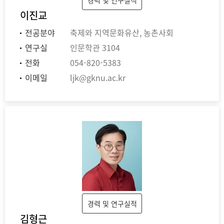
경력 및 연구실적
이진교
전공분야
축제와 지역문화유산, 농촌사회
연구실
인문학관 3104
전화
054-820-5383
이메일
ljk@gknu.ac.kr
경력 및 연구실적
김형근