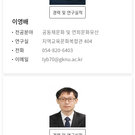
경력 및 연구실적
이영배
전공분야
공동체문화 및 연희문화유산
연구실
지역교육문화복합관 404
전화
054-820-6403
이메일
lyb70@gknu.ac.kr