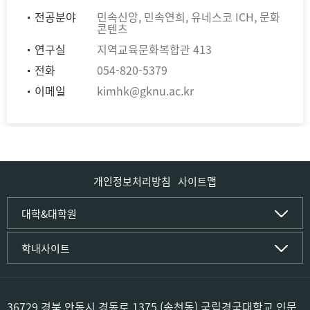
전공분야
민속신앙, 민속연희, 유네스코 ICH, 문화
콘텐츠
연구실
지역교육문화복합관 413
전화
054-820-5379
이메일
kimhk@gknu.ac.kr
개인정보처리방침
사이트맵
인문사회·IT대학
대학&대학원
인문·문화학부
국립경국대학교
학내사이트
국어국문학전공
(재)국립경국대학교발전기금
중국어문·문화학전공
글로컬인재양성관(고시원)
한자문화콘텐츠학전공
공동실험실습관
문화유산학전공
공용S/W관리시스템
36729 경북 안동시 경동로 1375 (송천동) 국립경국대학교 인문