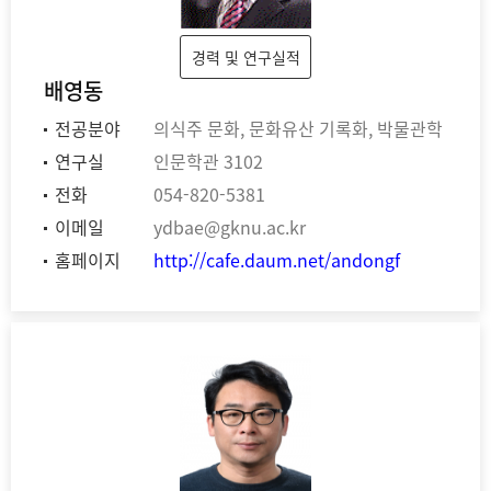
경력 및 연구실적
배영동
전공분야
의식주 문화, 문화유산 기록화, 박물관학
연구실
인문학관 3102
전화
054-820-5381
이메일
ydbae@gknu.ac.kr
홈페이지
http://cafe.daum.net/andongf