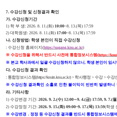
7.
수강신청 및 신청결과 확인
가
.
수강신청기간
1)
학 부 생
: 2026. 8. 11.(
화
)
10:00
~8. 13.(
목
) 17:59
2)
대학원생
: 2026. 8. 11.(
화
)
17:00
~8. 13.(
목
) 17:59
나
.
신청방법
:
학생 본인이 직접 수강신청
:
수강신청 홈페이지
(
https://sugang.knu.ac.kr
)
※
수강신청을 위해서 반드시 사전에 통합정보시스템
(
https://knu
※
본교 학사과에서 일괄 수강신청하지 않으니
,
학생 본인이 임시
다
.
수강신청 결과 확인
:
통합정보시스템
(
https://knuin.knu.ac.kr) >
학사행정
>
수강
>
수강
※
수강신청 결과확인 소홀로 인한 불이익이 빈번히 발생하니
라
.
기타사항
1)
수강변경 기간
:
2026. 9. 2.(
수
) 12:00
∼
9. 4.(
금
) 17:59, 9. 7.(
월
2)
수강정정 기간
:
2026. 9. 15.(
화
) 09:00~9. 17.(
목
) 13:59
(
학생 
※
수강변경
․
정정 등 수강신청 결과를 반드시 통합정보시스템에