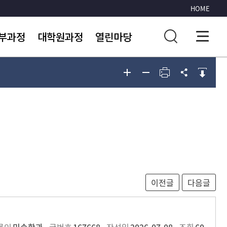
HOME
부과정
대학원과정
열린마당
지사항
공지사항
포토게시판
운영안내
석사과정
관련사이트
과과정
박사과정
생회조직
대학원학술자료실