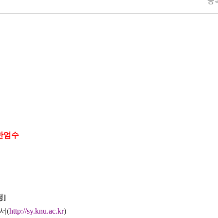
등
한엄수
정
]
서
(
http://sy.knu.ac.kr
)