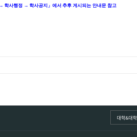
→
학사행정
→
학사공지
」
에서
추후 게시되는 안내문 참고
인문사회·I
대학&대
인문·문화
국어국문학