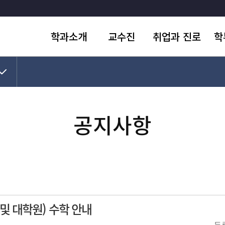
학과소개
교수진
취업과 진로
학
문화유산학과
전임교수
취업공지
공
민속학과
명예교수
취업 성공사례와 수기
학사
수상실적
조교
전문직 진출현황
교
공지사항
학과 학습시설
학
및 대학원) 수학 안내