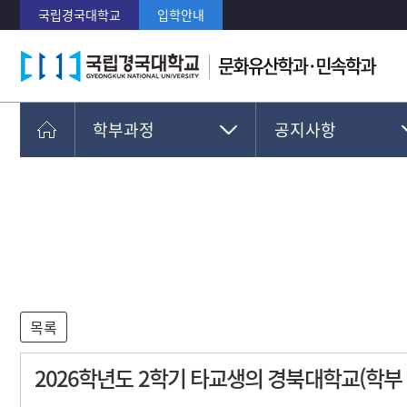
국립경국대학교
입학안내
학부과정
공지사항
학과소개
공지사항
교수진
학사운영안내
취업과 진로
교과과정
학부과정
학생회조직
대학원과정
열린마당
부가정보
2026학년도 2학기 타교생의 경북대학교(학부 