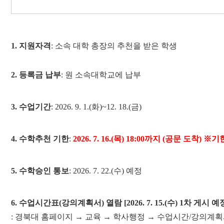
1.
지원자격
:
소속 대학 총장의 추천을 받은 학생
2.
등록금 납부
:
원 소속대학교에 납부
3.
수업기간
: 2026. 9. 1.(
화
)~12. 18.(
금
)
4.
수학추천 기한
:
2026. 7. 16.(
목
) 18:00
까지
(
공문 도착
)
※
기
5.
수학승인 통보
:
2026. 7. 22.(
수
)
예정
6.
수업시간표
(
강의계획서
)
열람
[2026. 7. 15.(
수
) 1
차 게시 예
:
경북대 홈페이지
→
교육
→
학사행정
→
수업시간
/
강의계획