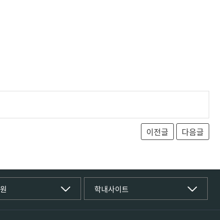
T대학
국립경국대학교
학원
학내사이트
(재)국립경국대학교발전기금
학부
글로컬인재양성관(고시원)
공동실험실습관
전공