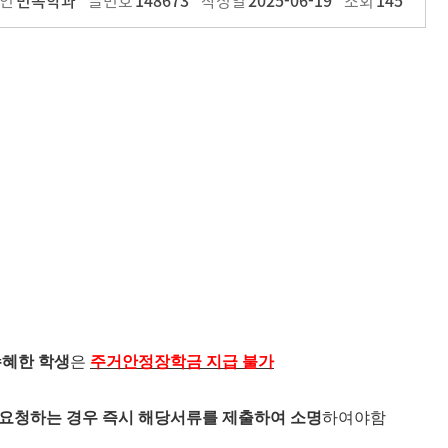
인
민속학과
글번호
148673
작성일
2025-06-19
조회
145
수혜한 학생
은
주거안정장학금 지급 불가
 요청하는 경우 즉시 해당서류를 제출하여 소명
하여야함