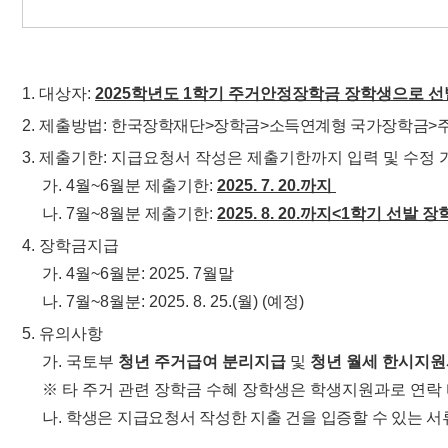
1.
대상자
:
2025
학년도
1
학기 주거안정장학금 장학생으로 선
2.
제출방법
:
한국장학재단
>
장학금
>
소득연계형 국가장학금
>
3.
제출기한
:
지급요청서 작성은 제출기한까지 입력 및 수정 
가
. 4
월
~6
월분 제출기한
:
2025. 7. 20.
까지
나
. 7
월
~8
월분 제출기한
:
2025. 8. 20.
까지
<1
학기 선발 장
4.
장학금지급
가
. 4
월
~6
월분
: 2025. 7
월말
나
. 7
월
~8
월분
: 2025. 8. 25.(
월
) (
예정
)
5.
유의사항
가
.
국토부
청년 주거급여 분리지급
및
청년 월세 한시지
※
타 주거 관련 장학금 수혜 장학생은 학생지원과로 연락
나
.
학생은 지급요청서 작성한 지출 건을 입증할 수 있는 