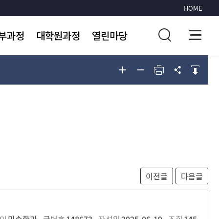
HOME
부과정
대학원과정
열린마당
지사항
공지사항
포토게시판
운영안내
석사과정
관련사이트
과과정
박사과정
생회조직
대학원학술자료실