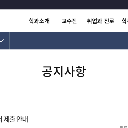
학과소개
교수진
취업과 진로
학
문화유산학과
전임교수
취업공지
공
민속학과
명예교수
취업 성공사례와 수기
학사
수상실적
조교
전문직 진출현황
교
공지사항
학과 학습시설
학
 제출 안내