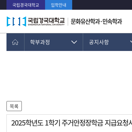
국립경국대학교
입학안내
학부과정
공지사항
학과소개
공지사항
교수진
학사운영안내
취업과 진로
교과과정
학부과정
학생회조직
대학원과정
열린마당
부가정보
2025학년도 1학기 주거안정장학금 지급요청서