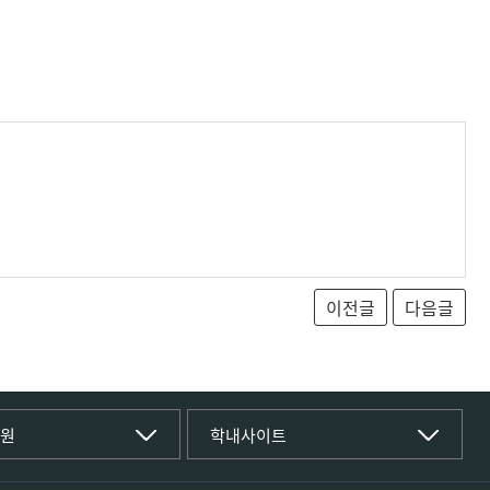
T대학
국립경국대학교
학원
학내사이트
(재)국립경국대학교발전기금
학부
글로컬인재양성관(고시원)