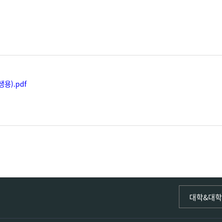
용).pdf
인문사회·I
대학&대
인문·문화