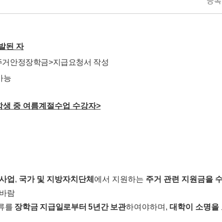
등록
발된 자
주거안정장학금
>
지급요청서 작성
가능
학생 중 여름계절수업 수강자
>
원사업
,
국가 및 지방자치단체
에서 지원하는
주거 관련 지원금을 
 바람
서류를
장학금 지급일로부터
5
년간
보관
하여야하며
,
대학이 소명을